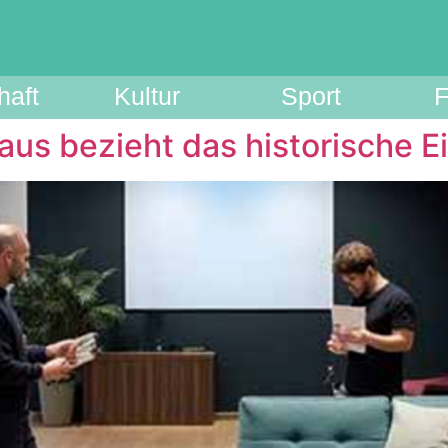
haft
Kultur
Sport
F
us bezieht das historische E