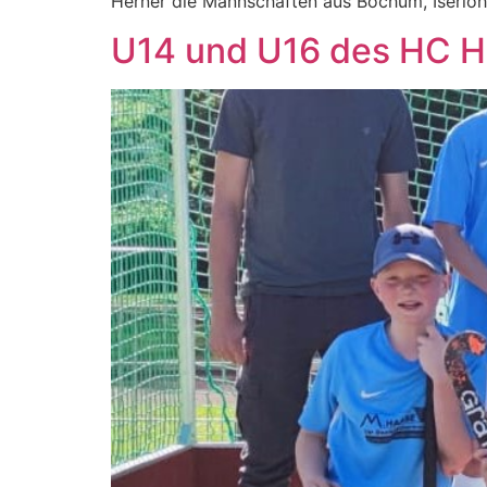
Herner die Mannschaften aus Bochum, Iserl
U14 und U16 des HC H