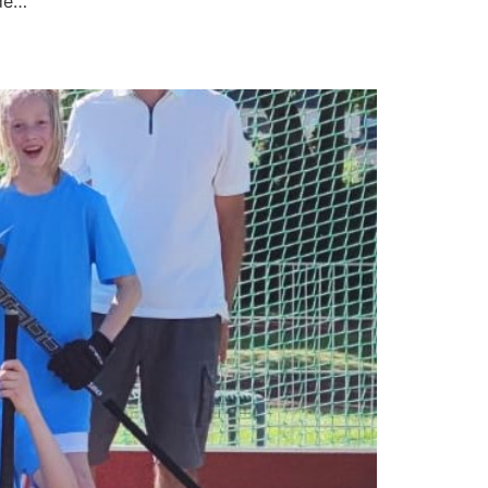
ede…
e