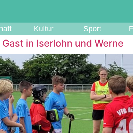
haft
Kultur
Sport
F
Gast in Iserlohn und Werne