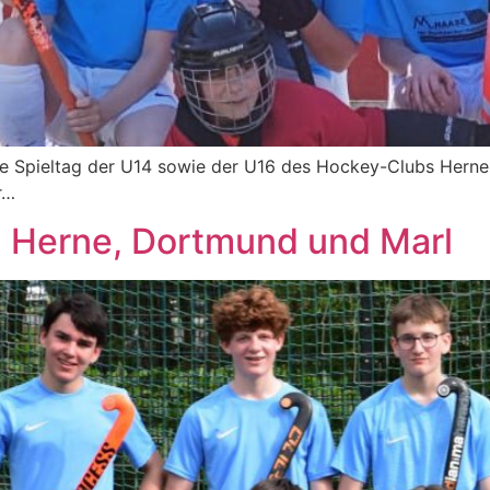
Spieltag der U14 sowie der U16 des Hockey-Clubs Herne s
r…
n Herne, Dortmund und Marl