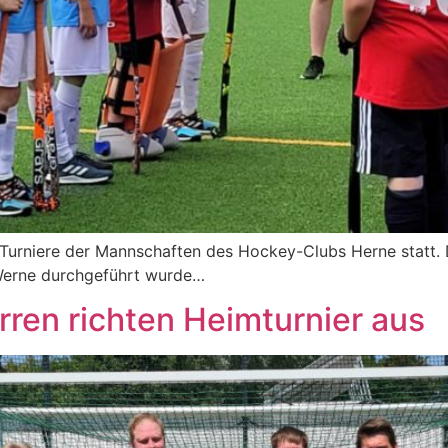
rniere der Mannschaften des Hockey-Clubs Herne statt. Di
Werne durchgeführt wurde…
ren richten Heimturnier aus