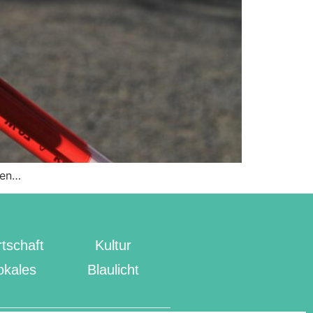
hen…
tschaft
Kultur
okales
Blaulicht