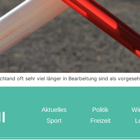
chland oft sehr viel länger in Bearbeitung sind als vorgese
Aktuelles
Politik
Wir
Sport
Freizeit
L